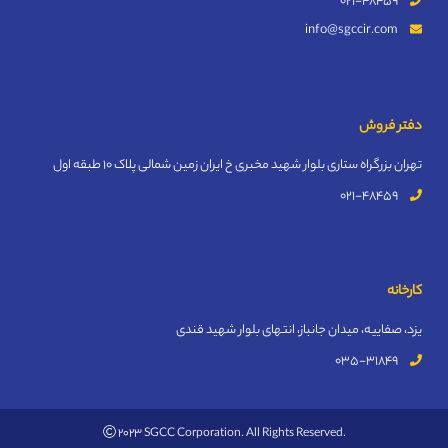
021-48459
info@sgccir.com
دفتر فروش
تهران بزرگراه ستاری بلوار شهید مخبری خ ایران زمین شمالی پلاک 10 طبقه اول
021-48459
کارخانه
یزد، صفاییه، میدان جانباز، انتهای بلوار شهید قندی
035-31849
2023 SGCC Corporation. All Rights Reserved.