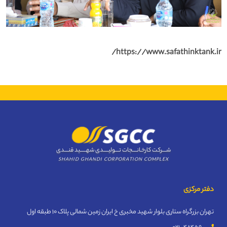
https://www.safathinktank.ir/
شــــرکت کارخـانــــجات تــــولیـــــدی شهــــــید قنــــدی
SHAHID GHANDI CORPORATION COMPLEX
دفتر مرکزی
تهران بزرگراه ستاری بلوار شهید مخبری خ ایران زمین شمالی پلاک 10 طبقه اول