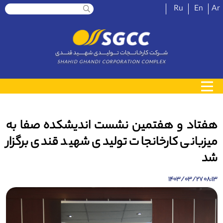
Ru
En
Ar
شــــرکت کارخـانــــجات تــــولیـــــدی شهــــــید قنــــدی
SHAHID GHANDI CORPORATION COMPLEX
هفتاد و هفتمین نشست اندیشکده صفا به
میزبانی کارخانجات تولیدی شهید قندی برگزار
شد
08:13 1403/03/27