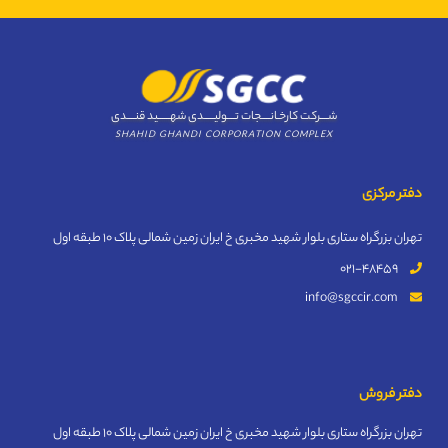
شــــرکت کارخـانــــجات تــــولیـــــدی شهــــــید قنــــدی
SHAHID GHANDI CORPORATION COMPLEX
دفتر مرکزی
تهران بزرگراه ستاری بلوار شهید مخبری خ ایران زمین شمالی پلاک 10 طبقه اول
021-48459
info@sgccir.com
دفتر فروش
تهران بزرگراه ستاری بلوار شهید مخبری خ ایران زمین شمالی پلاک 10 طبقه اول