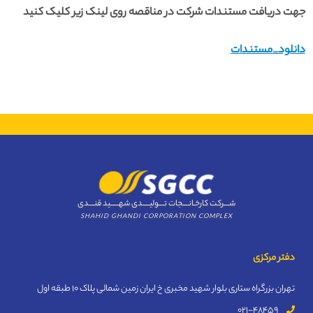
جهت دریافت مستندات شرکت در مناقصه روی لینک زیر کلیک کنید
دانلود_مستندات
شــــرکت کارخـانــــجات تــــولیـــــدی شهــــــید قنــــدی
SHAHID GHANDI CORPORATION COMPLEX
دفتر مرکزی
تهران بزرگراه ستاری بلوار شهید مخبری خ ایران زمین شمالی پلاک 10 طبقه اول
021-48459