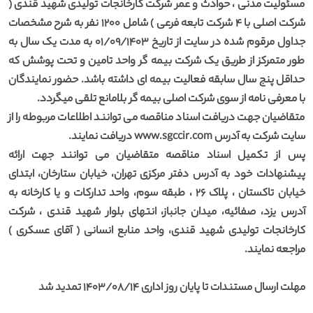
مسئولیت مدنی ، حوادث و عمر شرکت کارخانجات تولیدی شهید قندی (
شرکت اصلی با 4 شرکت تابعه فرعی ) شامل 1200 نفر به شرح مشخصات
جداول مرقوم شده در سایت از تاریخ 01/09/1403 به مدت یک سال به
طور متمرکز از طریق یک شرکت بیمه گر واحد تامین و تحت پوشش که
حداقل پنج سال سابقه فعالیت بیمه ای داشته باشد. حضور نمایندگان
با معرفی نامه از سوی شرکت اصلی بیمه گر بلامانع تلقی میگردد.
متقاضیان جهت دریافت اسناد مناقصه می توانند اطلاعات مربوطه را از
سایت شرکت به آدرس www.sgccir.com دریافت نمایند.
پس از تکمیل اسناد مناقصه متقاضیان می توانند جهت ارائه
پیشنهادات خود به آدرس دفتر مرکزی تهران، خیابان ستارخان، ابتدای
خیابان تاکستان ، پلاک 26 ، طبقه سوم، واحد تدارکات و یا کارخانه به
آدرس یزد، صفائیه، میدان جانباز، انتهای بلوار شهید قندی ، شرکت
کارخانجات تولیدی شهید قندی، واحد منابع انسانی ( آقای عسکری )
مراجعه نمایند.
مهلت ارسال مستندات تا پایان روز اداری 1403/08/14 تمدید شد