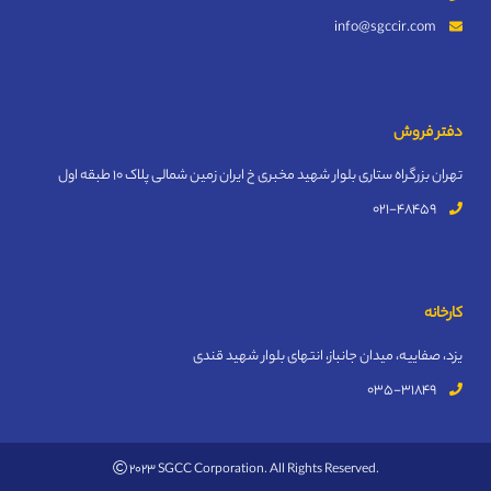
info@sgccir.com
دفتر فروش
تهران بزرگراه ستاری بلوار شهید مخبری خ ایران زمین شمالی پلاک 10 طبقه اول
021-48459
کارخانه
یزد، صفاییه، میدان جانباز، انتهای بلوار شهید قندی
035-31849
2023 SGCC Corporation. All Rights Reserved.