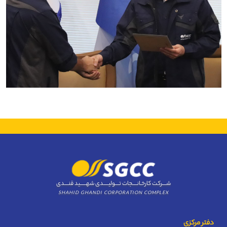
شــــرکت کارخـانــــجات تــــولیـــــدی شهــــــید قنــــدی
SHAHID GHANDI CORPORATION COMPLEX
دفتر مرکزی