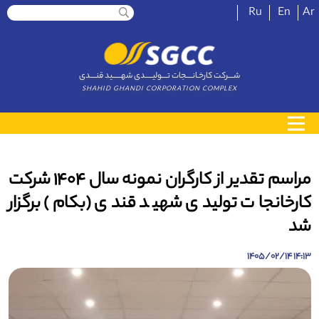
Ru
En
Ar
شــــرکت کارخـانــــجات تــــولیـــــدی شهــــــید قنــــدی
SHAHID GHANDI CORPORATION COMPLEX
مراسم تقدیر از کارگران نمونه سال 1404 شرکت
کارخانجات تولیدی شهید قندی (بکام) برگزار
شد
14:13 1405/02/14