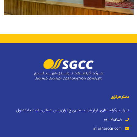
شــــرکت کارخـانــــجات تــــولیـــــدی شهــــــید قنــــدی
SHAHID GHANDI CORPORATION COMPLEX
دفتر مرکزی
تهران بزرگراه ستاری بلوار شهید مخبری خ ایران زمین شمالی پلاک 10 طبقه اول
021-48459
info@sgccir.com