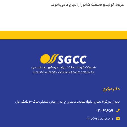
عرصه تولید و صنعت کشور از آنها یاد می‌شود.
شــــرکت کارخـانــــجات تــــولیـــــدی شهــــــید قنــــدی
SHAHID GHANDI CORPORATION COMPLEX
دفتر مرکزی
تهران بزرگراه ستاری بلوار شهید مخبری خ ایران زمین شمالی پلاک 10 طبقه اول
021-48459
info@sgccir.com