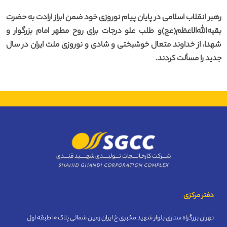
رهبر انقلاب اسلامی در پایان پیام نوروزی خود ضمن ابراز ارادت به حضرت
بقیه‌الله‌الاعظم(عج)و طلب علو درجات برای روح مطهر امام بزرگوار و
شهدا، از خداوند متعال خوشبختی و شادی و نوروزی ملت ایران در سال
جدید را مسألت کردند.
شــــرکت کارخـانــــجات تــــولیـــــدی شهــــــید قنــــدی
SHAHID GHANDI CORPORATION COMPLEX
دفتر مرکزی
تهران بزرگراه ستاری بلوار شهید مخبری خ ایران زمین شمالی پلاک 10 طبقه اول