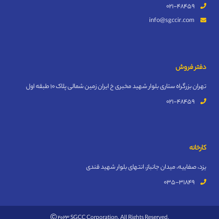
021-48459
info@sgccir.com
دفتر فروش
تهران بزرگراه ستاری بلوار شهید مخبری خ ایران زمین شمالی پلاک 10 طبقه اول
021-48459
کارخانه
یزد، صفاییه، میدان جانباز، انتهای بلوار شهید قندی
035-31849
2023 SGCC Corporation. All Rights Reserved.