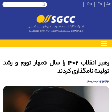
Ru
En
Ar
شــــرکت کارخـانــــجات تــــولیـــــدی شهــــــید قنــــدی
SHAHID GHANDI CORPORATION COMPLEX
رهبر انقلاب ۱۴۰۲ را سال «مهار تورم و رشد
تولید» نامگذاری کردند
14:43 1402/01/02