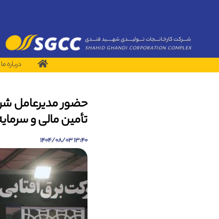
شــــرکت کارخـانــــجات تــــولیـــــدی شهــــــید قنــــدی
SHAHID GHANDI CORPORATION COMPLEX
درباره ما
حضور مدیرعامل شر
تأمین مالی و سرمایه
13:40 1404/08/03