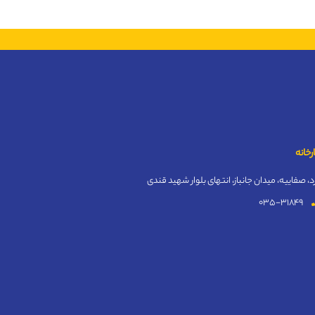
رخانه
د، صفاییه، میدان جانباز، انتهای بلوار شهید قندی
035-31849