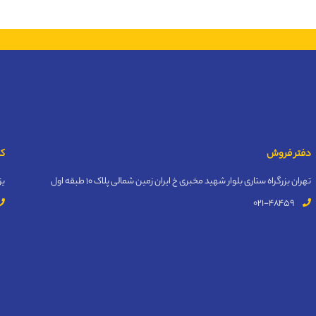
دفتر فروش
کا
تهران بزرگراه ستاری بلوار شهید مخبری خ ایران زمین شمالی پلاک 10 طبقه اول
یز
021-48459