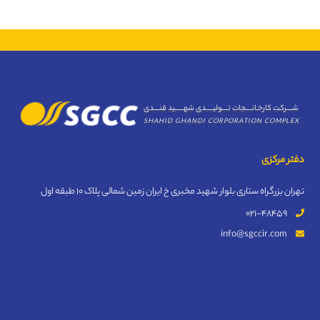
شــــرکت کارخـانــــجات تــــولیـــــدی شهــــــید قنــــدی
SHAHID GHANDI CORPORATION COMPLEX
دفتر مرکزی
تهران بزرگراه ستاری بلوار شهید مخبری خ ایران زمین شمالی پلاک 10 طبقه اول
021-48459
info@sgccir.com