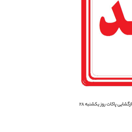
بدینوسیله آخرین مهلت ارسال پاکات تا پایان وقت اداری پنجشنبه 25 آبان ماه 1402 تمدید میگردد و تاریخ بازگشایی پاکات روز یکشنبه 28