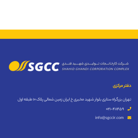
شــــرکت کارخـانــــجات تــــولیـــــدی شهــــــید قنــــدی
SHAHID GHANDI CORPORATION COMPLEX
دفتر مرکزی
تهران بزرگراه ستاری بلوار شهید مخبری خ ایران زمین شمالی پلاک 10 طبقه اول
021-48459
info@sgccir.com