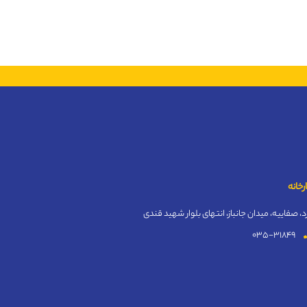
رخانه
د، صفاییه، میدان جانباز، انتهای بلوار شهید قندی
035-31849