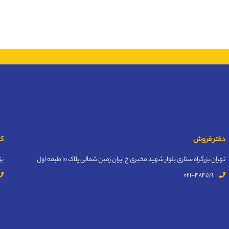
دفتر فروش
کا
تهران بزرگراه ستاری بلوار شهید مخبری خ ایران زمین شمالی پلاک 10 طبقه اول
یز
021-48459