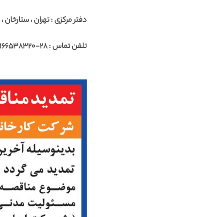
دفتر مرکزی : تهران ، ستارخان ، خیابان 
تلفن تماس : 28-02166538320 داخلی 312 خانم حسمه