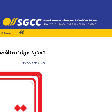
شــــرکت کارخـانــــجات تــــولیـــــدی شهــــــید قنــــدی
SHAHID GHANDI CORPORATION COMPLEX
درباره ما
تمدید مهلت مناقص
12:59 1402/08/21