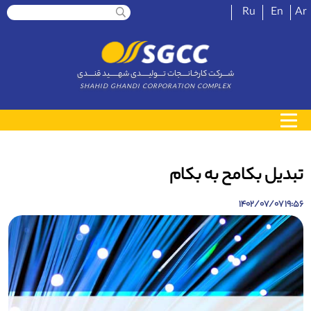
Ru
En
Ar
شــــرکت کارخـانــــجات تــــولیـــــدی شهــــــید قنــــدی
SHAHID GHANDI CORPORATION COMPLEX
تبدیل بکامح به بکام
19:56 1402/07/07