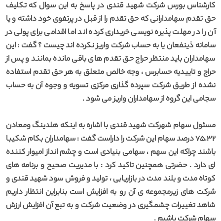
کارشناس بورس شرکت شهید قندی در پاسخ به این سوال که تکلیف
حق تقدم سهامدارانی که حق تقدم را از قبل در پرتفوی خود داشته و یا
آن را در مهلت پذیره نویسی خریداری کرده اند اما اقدامی برای پولی در
سامانه ذینفعان یا به حساب شرکت واریز نکرده اند چیست ؟ گفت : این
سهامداران باید منتظر حراج حق تقدم های باقی مانده بمانند و پس از
حراج و تاییدیه حسابرس ، وجه خالص متعلق به هر حق تقدم استفاده
نشده از طریق شرکت سپرده گذاری مرکزی تسویه و وجوه آن به حساب
سجامی این گروه از سهامداران واریز می شود .
مسئول سهام شهرکت شهید قندی با اشاره به اینکه هلدینگ ومعادن
75.32 درصد سهام این شرکت را داراست گفت : سهامداران بکام شکیبا
باشند چراکه این سهم ، سهامی بنیادی است و چشم انداز امیوار کننده
ای دارد . حضرتی همچنین تاکید کرد : با مدیریت صحیح و برنامه های
کوتاه مدت و بلند مدت در بازاریابی ، تولید و فروش سود شهید قندی و
شرکت های زیرمجموعه ی آن رو به افزایش است بنابراین انتظار داریم
شاهد تغییرات چشمگیری در وضعیت شرکت و به تبع آن افزایش ارزش
سهام شرکت باشیم .