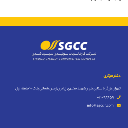
شــــرکت کارخـانــــجات تــــولیـــــدی شهــــــید قنــــدی
SHAHID GHANDI CORPORATION COMPLEX
دفتر مرکزی
تهران بزرگراه ستاری بلوار شهید مخبری خ ایران زمین شمالی پلاک 10 طبقه اول
021-48459
info@sgccir.com