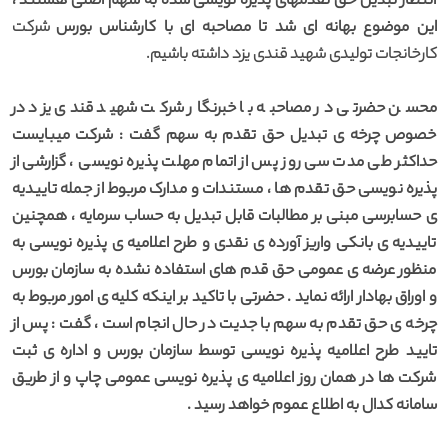
انتظار تبدیل حق تقدمهای پذیره نویسی شده به سهم اصلی هستند ،
این موضوع بهانه ای شد تا مصاحبه ای با کارشناس بورس
شرکت
کارخانجات تولیدی شهید قندی یزد داشته باشیم.
محسن حضرتی در مصاحبه با خبرنگار شرکت شهید قندی یزد در
خصوص چرخه ی تبدیل حق تقدم به سهم گفت : شرکت میبایست
حداکثر طی مدت سی روز پس از اتمام مهلت پذیره نویسی ، گزارشی از
پذیره نویسی حق تقدم ها ، مستندات و مدارک مربوط از جمله تاییدیه
ی حسابرسی مبنی بر مطالبات قابل تبدیل به حساب سرمایه ، همچنین
تاییدیه ی بانکی واریز آورده ی نقدی و طرح اعلامیه ی پذیره نویسی به
منظور عرضه ی عمومی حق قدم های استفاده نشده به سازمان بورس
و اوراق بهادار ارائه نماید . حضرتی با تاکید بر اینکه کلیه ی امور مربوط به
چرخه ی حق تقدم به سهم با جدیت در حال انجام است ، گفت : پس از
تایید طرح اعلامیه پذیره نویسی توسط سازمان بورس و اداره ی ثبت
شرکت ها در همان روز اعلامیه ی پذیره نویسی عمومی چاپ و از طریق
سامانه کدال به اطلاع عموم خواهد رسید .