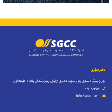
شــــرکت کارخـانــــجات تــــولیـــــدی شهــــــید قنــــدی
SHAHID GHANDI CORPORATION COMPLEX
دفتر مرکزی
تهران بزرگراه ستاری بلوار شهید مخبری خ ایران زمین شمالی پلاک 10 طبقه اول
021-48459
info@sgccir.com