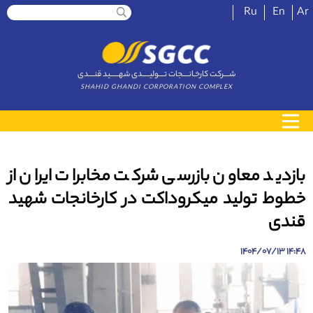
Ru
En
Ar
شــــرکت کارخـانــــجات تــــولیـــــدی شهــــــید قنــــدی
SHAHID GHANDI CORPORATION COMPLEX
بازدید معاون بازرسی شرکت مخابرات ایران از
خطوط تولید میکروداکت در کارخانجات شهید
قندی
14:48 1404/07/13