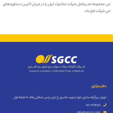
این مجموعه مدیرعامل شرکت مخابرات ایران را در جریان آخرین دستاوردهای
این شرکت قرار داد.
شــــرکت کارخـانــــجات تــــولیـــــدی شهــــــید قنــــدی
SHAHID GHANDI CORPORATION COMPLEX
دفتر مرکزی
تهران بزرگراه ستاری بلوار شهید مخبری خ ایران زمین شمالی پلاک 10 طبقه اول
021-48459
info@sgccir.com