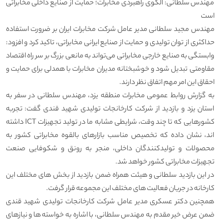
مهندس سلطانی: الگوی راهبردی مخابرات؛ حمایت از صنایع داخلی مخابراتی
است
مهندس مجید سلطانی مدیر عامل شرکت مخابرات ایران بر ضرورت استفاده
حداکثری از توان تولیدی و حمایت از صنایع ایرانی مخابراتی، تاکید کرد و افزود:
وابستگی به صنایع خارجی مخابراتی می‌تواند به مانعی بزرگ بر سر راه اقتصاد
مقاومتی تبدیل شود و خوشبختانه مدیران مخابرات با همدلی برای حمایت و
احقاق این امر مهم اتفاق نظر دارند.
به گزارش روابط عمومی مخابرات منطقه یزد، مهندس سلطانی در سفر به
استان یزد و بازدید از شرکت کارخانجات تولیدی شهید قندی گفت: تجربه
کشورهایی که تا چند وقت، شرایطی مشابه ما در تولید تجهیزات ICT داشته
اند، نشان داده که تخصیص مناسب بازارهای بالقوه مخابراتی کشور به
محصولات و تولیدکنندگان داخلی، منجر به رونق و شکوفایی صنعت
تجهیزات مخابراتی کشور خواهد شد.
در این بازدید سلطانی و هیئت همراه ضمن بازدید از بخش های مختلف این
کارخانه در جریان فعالیت های مختلف این مجموعه قرار گرفت.
همچنین دکتر عسکری مدیر عامل شرکت کارخانجات تولیدی شهید قندی
ضمن عرض خیر مقدم به مهندس سلطانی، با اشاره به خواسته ها و نیازهای