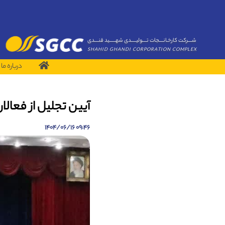
شــــرکت کارخـانــــجات تــــولیـــــدی شهــــــید قنــــدی
SHAHID GHANDI CORPORATION COMPLEX
درباره ما
آیین تجلیل از فعالا
09:46 1404/06/16