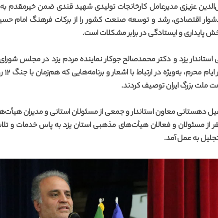
ال‌الدین عزیزی مدیرعامل کارخانجات تولیدی شهید قندی ضمن خیرمقدم به ح
وار اقتصادی، رشد و توسعه صنعت کشور را از برکات فرهنگ امام حسین
خش پایداری و ایستادگی در برابر مشکلات است.
ی استاندار یزد و دکتر محمدصالح جوکار نماینده مردم یزد در مجلس شورای 
باشکوه 
مت ملت بزرگ ایران توصیف کردند.
عیل دهستانی معاون استاندار و جمعی از مسئولان استانی و مدیران هیأت‌ه
بخش پایانی آیین، از ۱۷۵ نفر از مسئولان و فعالان هیأت‌های مذهبی استان یزد به پاس خدما
جلیل به عمل آمد.