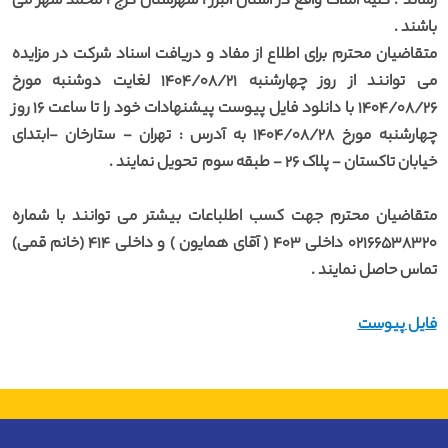
رساند . کلیه املاک واقع در استان البرز ، شهرستان کرج ، محمد شهر می
باشند .
متقاضیان محترم برای اطلاع از مفاد و دریافت اسناد شرکت در مزایده
می توانند از روز چهارشنبه 1404/08/21 لغایت دوشنبه مورخ
1404/08/26 با دانلود فایل پیوست پیشنهادات خود را تا ساعت 16 روز
چهارشنبه مورخ 1404/08/28 به آدرس : تهران - ستارخان -ابتدای
خیابان تاکستان - پلاک 26 - طبقه سوم تحویل نمایند .
متقاضیان محترم جهت کسب اطلباعات بیشتر می توانند با شماره
02166538320 داخلی 403 ( آقای همایون ) و داخلی 414 (خانم قمی)
تماس حاصل نمایند .
فایل پیوست