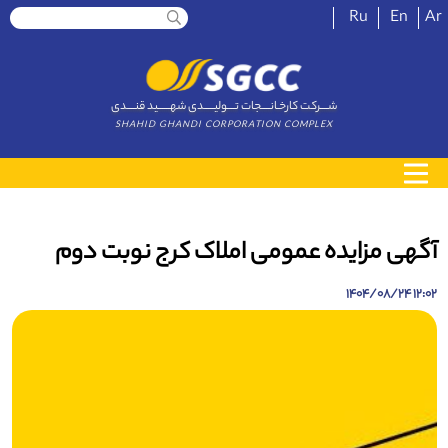
Ru
En
Ar
شــــرکت کارخـانــــجات تــــولیـــــدی شهــــــید قنــــدی
SHAHID GHANDI CORPORATION COMPLEX
آگهی مزایده عمومی املاک کرج نوبت دوم
12:02 1404/08/24