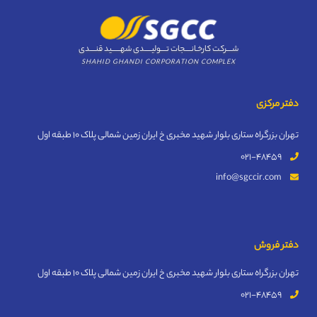
شــــرکت کارخـانــــجات تــــولیـــــدی شهــــــید قنــــدی
SHAHID GHANDI CORPORATION COMPLEX
دفتر مرکزی
تهران بزرگراه ستاری بلوار شهید مخبری خ ایران زمین شمالی پلاک 10 طبقه اول
021-48459
info@sgccir.com
دفتر فروش
تهران بزرگراه ستاری بلوار شهید مخبری خ ایران زمین شمالی پلاک 10 طبقه اول
021-48459