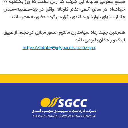
مجمع عمومی سالیانه این شرکت که راس ساعت 15 روز یکشنبه 22
خردادماه در سالن آمفی تئاتر کارخانه واقع در یزد-صفاییه-میدان
جانباز-انتهای بلوار شهید قندی برگزار می گردد حضور به هم رسانند.
همچنین جهت رفاه سهامداران محترم حضور مجازی در مجمع از طریق
لینک زیر امکان پذیر می باشد
https://adobe3105.pardisco.co/sgcc
شــــرکت کارخـانــــجات تــــولیـــــدی شهــــــید قنــــدی
SHAHID GHANDI CORPORATION COMPLEX