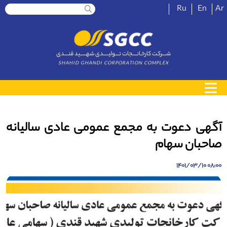
Ru
En
Ar
شــــرکت کارخـانــــجات تــــولیـــــدی شهــــــید قنــــدی
SHAHID GHANDI CORPORATION COMPLEX
آگهی دعوت به مجمع عمومی عادی سالیانه
صاحبان سهام
08:00 1401/03/10