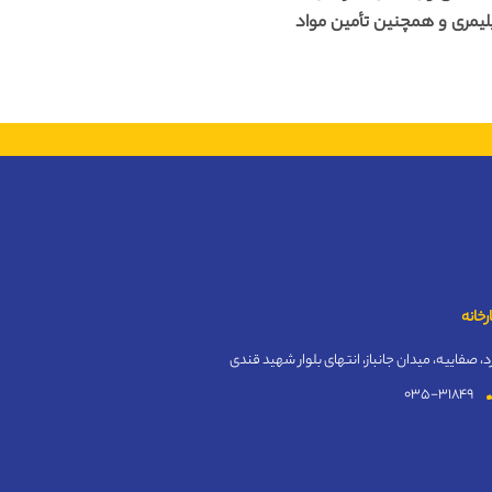
لیمری و همچنین تأمین مواد
رخانه
د، صفاییه، میدان جانباز، انتهای بلوار شهید قندی
035-31849