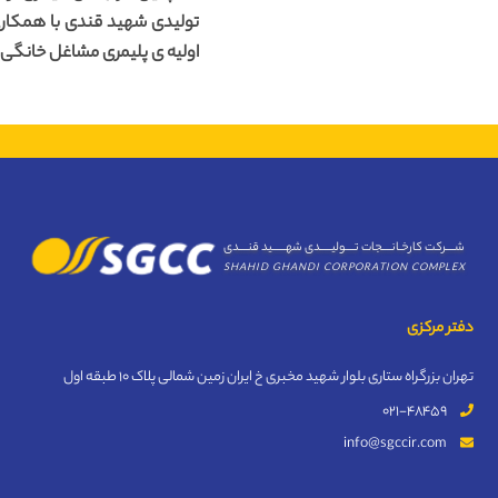
تولیدی شهید قندی با همکاری
اولیه ی پلیمری مشاغل خانگی با
شــــرکت کارخـانــــجات تــــولیـــــدی شهــــــید قنــــدی
SHAHID GHANDI CORPORATION COMPLEX
دفتر مرکزی
تهران بزرگراه ستاری بلوار شهید مخبری خ ایران زمین شمالی پلاک 10 طبقه اول
021-48459
info@sgccir.com