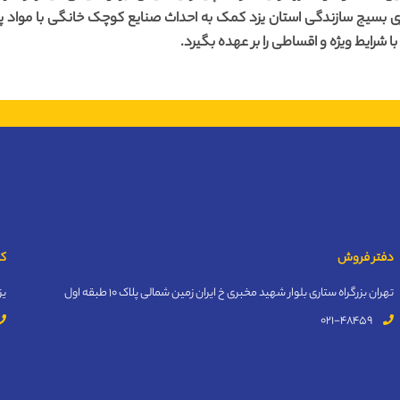
 بسیج سازندگی استان یزد کمک به احداث صنایع کوچک خانگی با مواد پ
 شرایط ویژه و اقساطی را بر عهده بگیرد.
دفتر فروش
کا
تهران بزرگراه ستاری بلوار شهید مخبری خ ایران زمین شمالی پلاک 10 طبقه اول
یز
021-48459