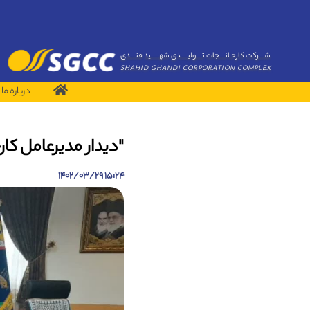
شــــرکت کارخـانــــجات تــــولیـــــدی شهــــــید قنــــدی
SHAHID GHANDI CORPORATION COMPLEX
درباره ما
"دیدار مدیرعامل کا
15:24 1402/03/29