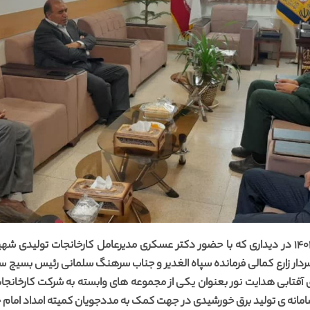
روز شنبه مورخ 20 خرداد ماه 1402 در دیداری که با حضور دکتر عسکری مدیرعامل کارخانجات ت
ار زارع کمالی فرمانده سپاه الغدیر و جناب سرهنگ سلمانی رئیس بسیج سازن
 آفتابی هدایت نور بعنوان یکی از مجموعه های وابسته به شرکت کارخانجا
دیر استان یزد حداقل 400 سامانه ی تولید برق خورشیدی در جهت کمک به مددجویان کمیته امدا