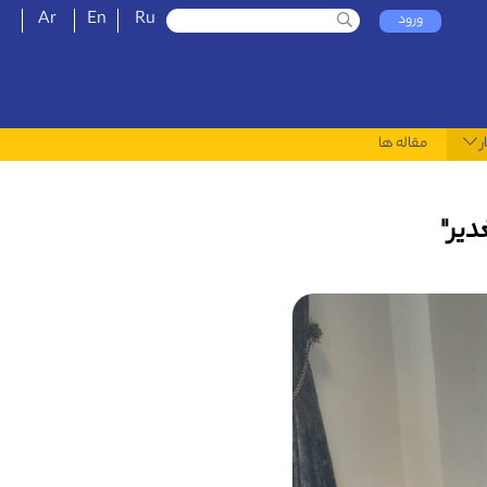
Ar
En
Ru
ورود
ر
مقاله ها
دیر"